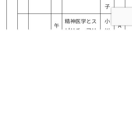
子
精神医学とス
小
午
A
ピリチュアリ
川
前
5
ティ②
恵
10月20
7
木
日
回
臨床心理学と
村
（日）
午
A
スピリチュア
登
後
6
リティ②
紀
後
子
期
木
午
12月1
村
前
8
対人援助論
A
日
登
回
（２）
9
午