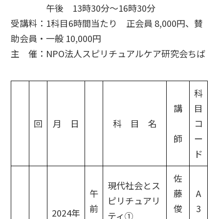
午後 13時30分～16時30分
受講料：1科目6時間当たり 正会員 8,000円、賛
助会員・一般 10,000円
主 催：NPO法人スピリチュアルケア研究会ちば
科
講
目
回
月 日
科 目 名
コ
師
ー
ド
佐
現代社会とス
午
藤
A
ピリチュアリ
前
俊
3
2024年
ティ①