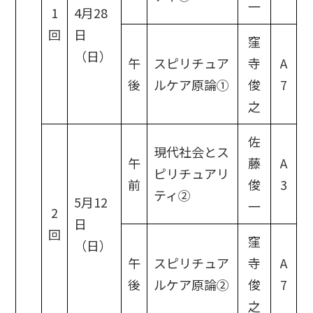
一
1
4月28
回
日
窪
（日）
午
スピリチュア
寺
A
後
ルケア原論①
俊
7
之
佐
現代社会とス
午
藤
A
ピリチュアリ
前
俊
3
ティ②
5月12
一
2
日
回
窪
（日）
午
スピリチュア
寺
A
後
ルケア原論②
俊
7
之