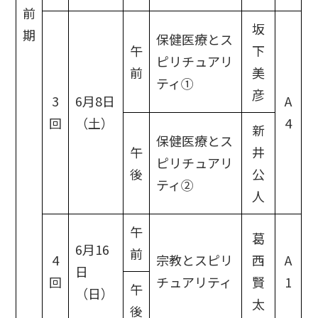
前
坂
期
保健医療とス
午
下
ピリチュアリ
前
美
ティ①
彦
3
6月8日
A
回
（土）
4
新
保健医療とス
午
井
ピリチュアリ
後
公
ティ②
人
午
葛
6月16
前
4
宗教とスピリ
西
A
日
回
チュアリティ
賢
1
午
（日）
太
後