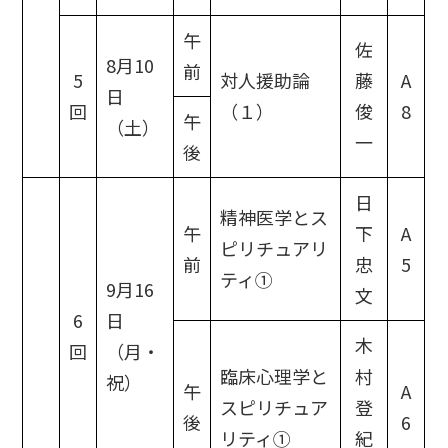
午
佐
8月10
前
5
対人援助論
藤
A
日
回
（１）
俊
8
午
（土）
一
後
日
精神医学とス
午
下
A
ピリチュアリ
前
忠
5
ティ①
9月16
文
6
日
木
回
（月・
臨床心理学と
村
祝）
午
A
スピリチュア
登
後
6
リティ①
紀