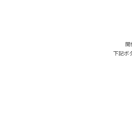
開
下記ボ