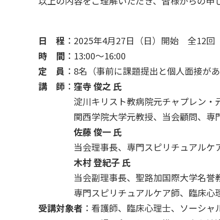
以上の内容をご理解いただき、皆様からの申
日 程
：2025年4月27日（日）開始 全12回（
時 間
：13:00～16:00
定 員
：8名（事前に課題提出と個人面接が
講 師
：
窪寺 俊之 氏
淀川キリスト教病院元チャプレン・
関西学院大学元教授、当会顧問、専門
佐藤 俊一 氏
当会理事長、専門スピリチュアルケ
木村 登紀子 氏
当会副理事長、聖路加国際大学名誉
専門スピリチュアルケア師、臨床心
受講対象者
：看護師、臨床心理士、ソーシャ