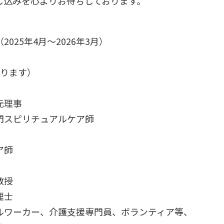
し込みを心よりお待ちしております。
2025年4月～2026年3月）
あります）
元理事
スピリチュアルケア師
ア師
教授
理士
ルワーカー、介護支援専門員、ボランティア等、